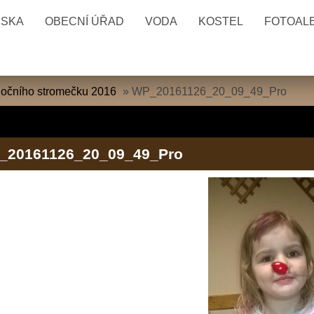
ESKA
OBECNÍ ÚŘAD
VODA
KOSTEL
FOTOAL
nočního stromečku 2016
»
WP_20161126_20_09_49_Pro
_20161126_20_09_49_Pro