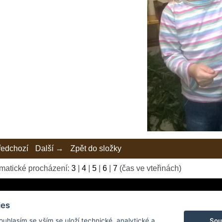
edchozí
Další →
Zpět do složky
matické procházení:
3
|
4
|
5
|
6
|
7
(čas ve vteřinách)
ies
Sou
Souhlasím se vším se uloží technické, analytické a