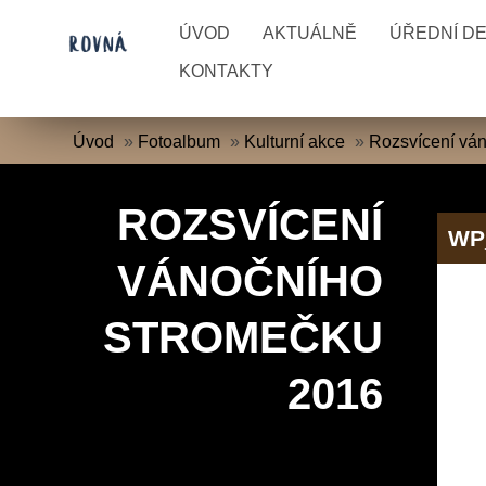
ÚVOD
AKTUÁLNĚ
ÚŘEDNÍ D
KONTAKTY
Úvod
»
Fotoalbum
»
Kulturní akce
»
Rozsvícení vá
ROZSVÍCENÍ
WP
VÁNOČNÍHO
STROMEČKU
2016