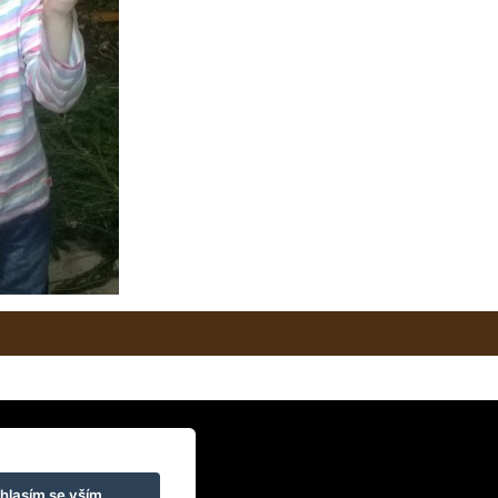
hlasím se vším