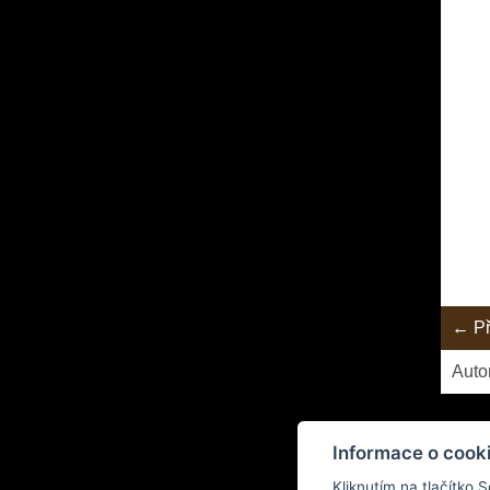
← Př
Auto
Informace o cook
Kliknutím na tlačítko 