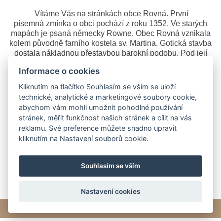
Vítáme Vás na stránkách obce Rovná. První
písemná zmínka o obci pochází z roku 1352. Ve starých
mapách je psaná německy Rowne. Obec Rovná vznikala
kolem původně farního kostela sv. Martina. Gotická stavba
dostala nákladnou přestavbou barokní podobu. Pod její
omítkou byly nalezeny sgrafitové rustiky. V cibulové věži je
Informace o cookies
zvon Svatý Martin vyrobený r. 1471 a zvon Svatý Matěj
vyrobený roku 1746. Zvon Svatý Martin je nejstarší zvon na
Kliknutím na tlačítko Souhlasím se vším se uloží
okrese Pelhřimov, který stále slouží svému účelu. Obec
technické, analytické a marketingové soubory cookie,
Rovná byla na přelomu 50. a 60. let připojena k 2 kilometry
abychom vám mohli umožnit pohodlné používání
vzdálené obci Hořepník, od níž se v roce 1992 znovu
stránek, měřit funkčnost našich stránek a cílit na vás
osamostatnila. Navždy už ale ztratila např. knihovní fond,
reklamu. Své preference můžete snadno upravit
který v důsledku spojení připadl Hořepníku.
kliknutím na Nastavení souborů cookie.
Obec Rovná má 60 obyvatel, rozlohu 430 ha.
Souhlasím se vším
Nastavení cookies
© 2026 eStránky.cz
|
Tvorba webových stránek