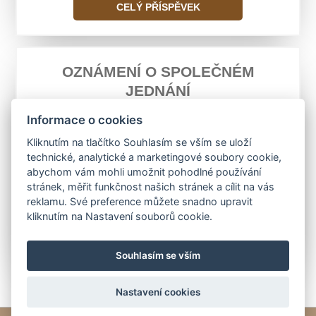
CELÝ PŘÍSPĚVEK
OZNÁMENÍ O SPOLEČNÉM
JEDNÁNÍ
ÚZEMNÍ PLÁN OBCE
Informace o cookies
12. 4. 2014
ROVNÁ
Kliknutím na tlačítko Souhlasím se vším se uloží
technické, analytické a marketingové soubory cookie,
Společné jednání o návrhu územního plánu
abychom vám mohli umožnit pohodlné používání
obce Rovná se uskuteční v úterý 13. května
stránek, měřit funkčnost našich stránek a cílit na vás
2014.
reklamu. Své preference můžete snadno upravit
kliknutím na Nastavení souborů cookie.
CELÝ PŘÍSPĚVEK
Souhlasím se vším
Nastavení cookies