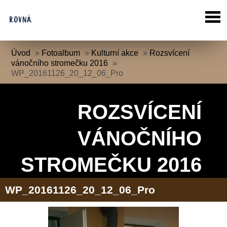
Úvod
»
Fotoalbum
»
Kulturní akce
»
Rozsvícení
vánočního stromečku 2016
»
WP_20161126_20_12_06_Pro
ROZSVÍCENÍ
VÁNOČNÍHO
STROMEČKU 2016
WP_20161126_20_12_06_Pro