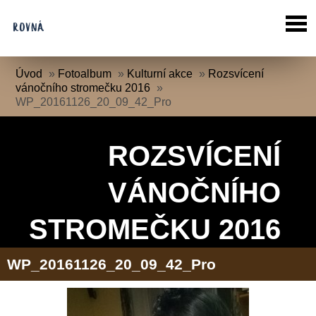
Úvod
»
Fotoalbum
»
Kulturní akce
»
Rozsvícení
vánočního stromečku 2016
»
WP_20161126_20_09_42_Pro
ROZSVÍCENÍ
VÁNOČNÍHO
STROMEČKU 2016
WP_20161126_20_09_42_Pro