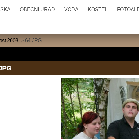
ESKA
OBECNÍ ÚŘAD
VODA
KOSTEL
FOTOAL
ost 2008
»
64.JPG
.JPG