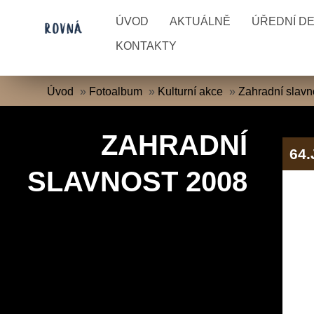
ÚVOD
AKTUÁLNĚ
ÚŘEDNÍ D
KONTAKTY
Úvod
»
Fotoalbum
»
Kulturní akce
»
Zahradní slavn
ZAHRADNÍ
64
SLAVNOST 2008