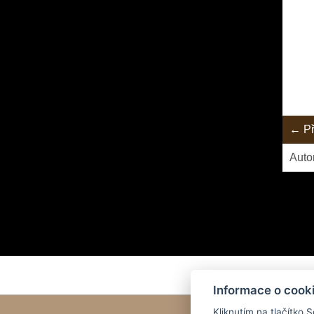
← Př
Auto
Nějaká
Informace o cook
Kliknutím na tlačítko 