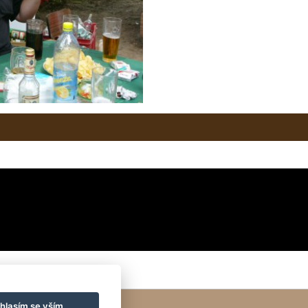
vní knize :-)
hlasím se vším