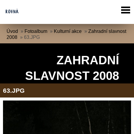
Úvod
»
Fotoalbum
»
Kulturní akce
»
Zahradní slavnost
2008
»
63.JPG
ZAHRADNÍ
SLAVNOST 2008
63.JPG