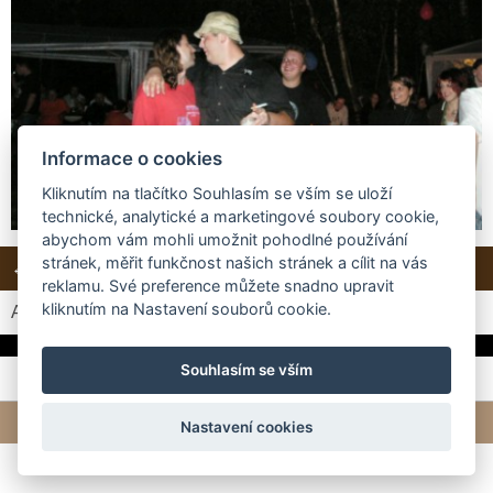
Informace o cookies
Kliknutím na tlačítko Souhlasím se vším se uloží
technické, analytické a marketingové soubory cookie,
abychom vám mohli umožnit pohodlné používání
stránek, měřit funkčnost našich stránek a cílit na vás
← Předchozí
Další →
Zpět do složky
reklamu. Své preference můžete snadno upravit
kliknutím na Nastavení souborů cookie.
Automatické procházení:
3
|
4
|
5
|
6
|
7
(čas ve vteřinách)
Souhlasím se vším
© 2026 eStránky.cz
|
Tvorba webových stránek
Nastavení cookies