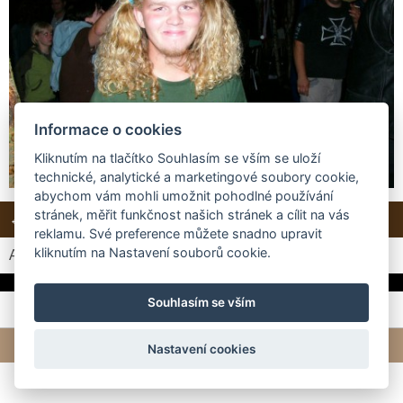
Informace o cookies
Kliknutím na tlačítko Souhlasím se vším se uloží
technické, analytické a marketingové soubory cookie,
abychom vám mohli umožnit pohodlné používání
stránek, měřit funkčnost našich stránek a cílit na vás
← Předchozí
Další →
Zpět do složky
reklamu. Své preference můžete snadno upravit
kliknutím na Nastavení souborů cookie.
Automatické procházení:
3
|
4
|
5
|
6
|
7
(čas ve vteřinách)
Souhlasím se vším
© 2026 eStránky.cz
|
Tvorba webových stránek
Nastavení cookies