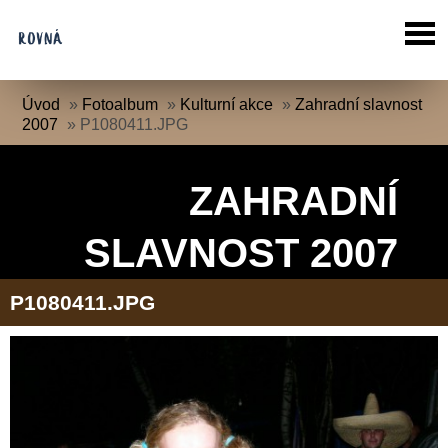
Úvod
»
Fotoalbum
»
Kulturní akce
»
Zahradní slavnost
2007
»
P1080411.JPG
ZAHRADNÍ
SLAVNOST 2007
P1080411.JPG