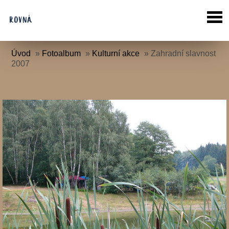
Úvod
»
Fotoalbum
»
Kulturní akce
»
Zahradní slavnost
2007