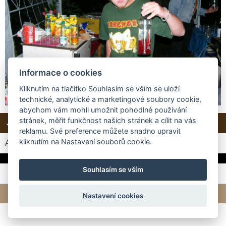
Informace o cookies
Kliknutím na tlačítko Souhlasím se vším se uloží
technické, analytické a marketingové soubory cookie,
abychom vám mohli umožnit pohodlné používání
stránek, měřit funkčnost našich stránek a cílit na vás
← Předchozí
Další →
Zpět do složky
reklamu. Své preference můžete snadno upravit
kliknutím na Nastavení souborů cookie.
Automatické procházení:
3
|
4
|
5
|
6
|
7
(čas ve vteřinách)
Souhlasím se vším
© 2026 eStránky.cz
|
Tvorba webových stránek
Nastavení cookies