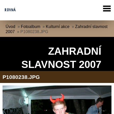
Úvod
»
Fotoalbum
»
Kulturní akce
»
Zahradní slavnost
2007
»
P1080238.JPG
ZAHRADNÍ
SLAVNOST 2007
P1080238.JPG