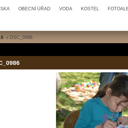
ESKA
OBECNÍ ÚŘAD
VODA
KOSTEL
FOTOAL
16
»
DSC_0986
C_0986