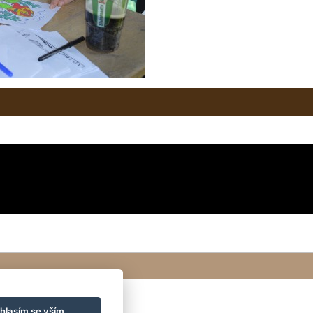
hlasím se vším