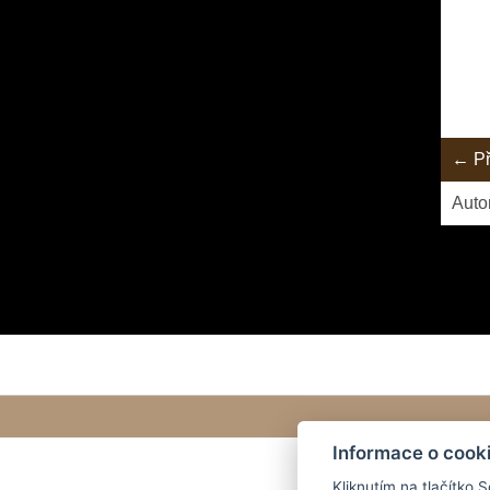
← Př
Auto
Informace o cook
Kliknutím na tlačítko 