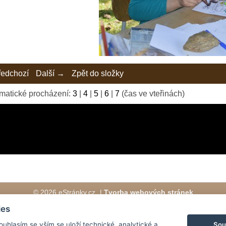
edchozí
Další →
Zpět do složky
matické procházení:
3
|
4
|
5
|
6
|
7
(čas ve vteřinách)
© 2026 eStránky.cz
|
Tvorba webových stránek
ies
Sou
Souhlasím se vším se uloží technické, analytické a