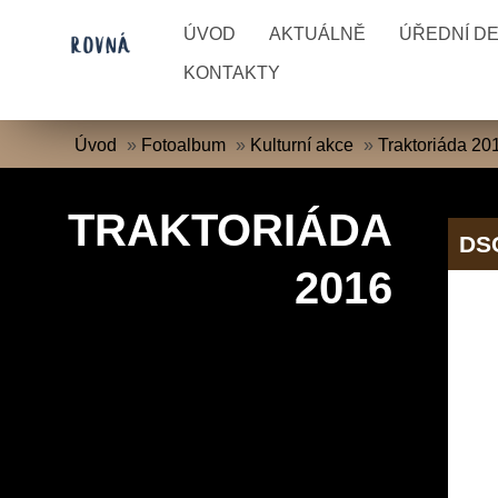
ÚVOD
AKTUÁLNĚ
ÚŘEDNÍ D
KONTAKTY
Úvod
»
Fotoalbum
»
Kulturní akce
»
Traktoriáda 20
TRAKTORIÁDA
DS
2016