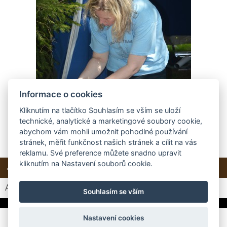
Informace o cookies
Kliknutím na tlačítko Souhlasím se vším se uloží
technické, analytické a marketingové soubory cookie,
abychom vám mohli umožnit pohodlné používání
stránek, měřit funkčnost našich stránek a cílit na vás
reklamu. Své preference můžete snadno upravit
kliknutím na Nastavení souborů cookie.
← Předchozí
Další →
Zpět do složky
Automatické procházení:
3
|
4
|
5
|
6
|
7
(čas ve vteřinách)
Souhlasím se vším
Nastavení cookies