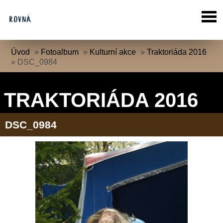
Úvod
»
Fotoalbum
»
Kulturní akce
»
Traktoriáda 2016
»
DSC_0984
TRAKTORIÁDA 2016
DSC_0984