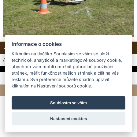
Informace o cookies
← Předchozí
Další →
Zpět do složky
Kliknutím na tlačítko Souhlasím se vším se uloží
Automatické procházení:
3
|
4
|
5
|
6
|
7
(čas ve vteřinách)
technické, analytické a marketingové soubory cookie,
abychom vám mohli umožnit pohodlné používání
stránek, měřit funkčnost našich stránek a cílit na vás
reklamu. Své preference můžete snadno upravit
kliknutím na Nastavení souborů cookie.
© 2026 eStránky.cz
|
Tvorba webových stránek
Souhlasím se vším
Nastavení cookies