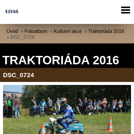
Úvod
»
Fotoalbum
»
Kulturní akce
»
Traktoriáda 2016
»
DSC_0724
TRAKTORIÁDA 2016
DSC_0724