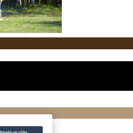
hlasím se vším