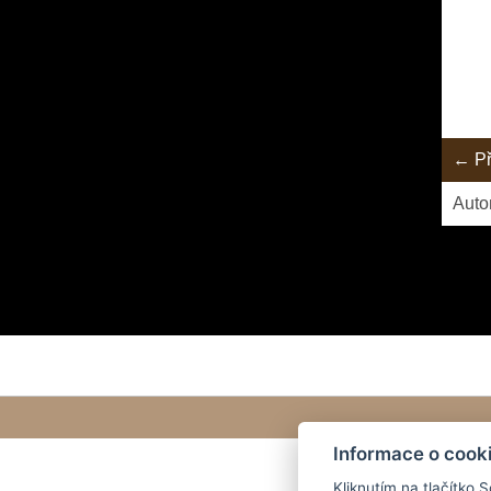
← Př
Auto
Informace o cook
Kliknutím na tlačítko 