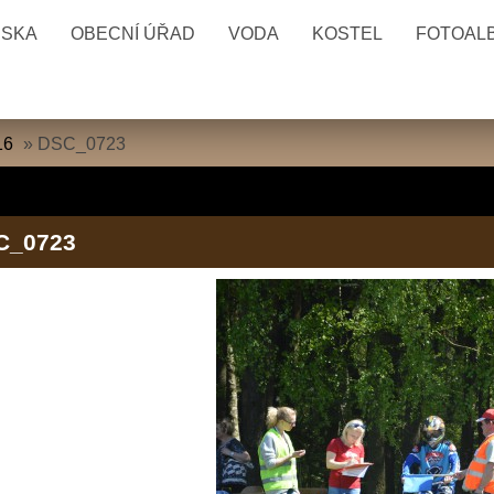
ESKA
OBECNÍ ÚŘAD
VODA
KOSTEL
FOTOAL
16
»
DSC_0723
C_0723