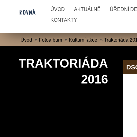
ÚVOD
AKTUÁLNĚ
ÚŘEDNÍ D
KONTAKTY
Úvod
»
Fotoalbum
»
Kulturní akce
»
Traktoriáda 20
TRAKTORIÁDA
DS
2016