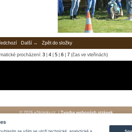
edchozí
Další →
Zpět do složky
matické procházení:
3
|
4
|
5
|
6
|
7
(čas ve vteřinách)
© 2026 eStránky.cz
|
Tvorba webových stránek
ies
Sou
Souhlasím se vším se uloží technické, analytické a