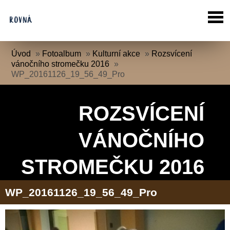
Úvod
»
Fotoalbum
»
Kulturní akce
»
Rozsvícení
vánočního stromečku 2016
»
WP_20161126_19_56_49_Pro
ROZSVÍCENÍ
VÁNOČNÍHO
STROMEČKU 2016
WP_20161126_19_56_49_Pro