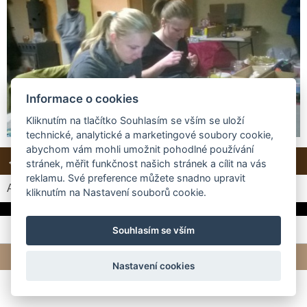
Informace o cookies
Kliknutím na tlačítko Souhlasím se vším se uloží
technické, analytické a marketingové soubory cookie,
abychom vám mohli umožnit pohodlné používání
← Předchozí
Další →
Zpět do složky
stránek, měřit funkčnost našich stránek a cílit na vás
reklamu. Své preference můžete snadno upravit
Automatické procházení:
3
|
4
|
5
|
6
|
7
(čas ve vteřinách)
kliknutím na Nastavení souborů cookie.
Souhlasím se vším
© 2026 eStránky.cz
|
Tvorba webových stránek
Nastavení cookies