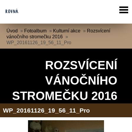
Úvod
»
Fotoalbum
»
Kulturní akce
»
Rozsvícení
vánočního stromečku 2016
»
WP_20161126_19_56_11_Pro
ROZSVÍCENÍ
VÁNOČNÍHO
STROMEČKU 2016
WP_20161126_19_56_11_Pro