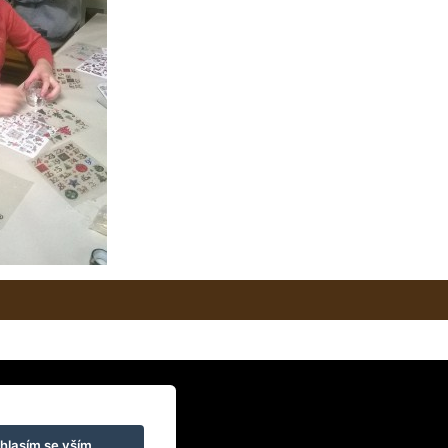
hlasím se vším