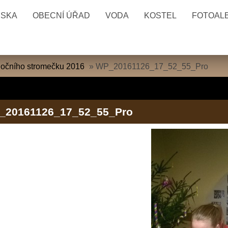
ESKA
OBECNÍ ÚŘAD
VODA
KOSTEL
FOTOAL
nočního stromečku 2016
»
WP_20161126_17_52_55_Pro
_20161126_17_52_55_Pro