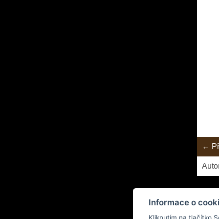
← Př
Auto
Informace o cook
Kliknutím na tlačítko 