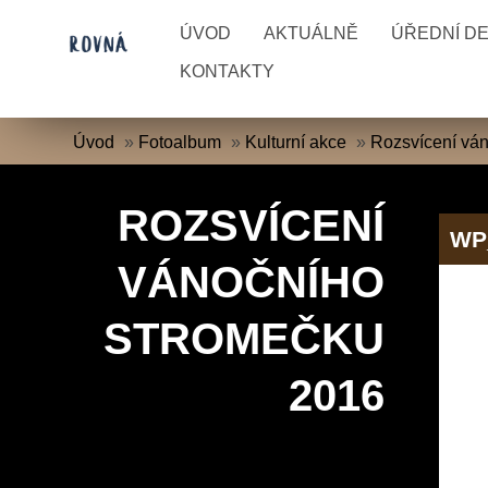
ÚVOD
AKTUÁLNĚ
ÚŘEDNÍ D
KONTAKTY
Úvod
»
Fotoalbum
»
Kulturní akce
»
Rozsvícení vá
ROZSVÍCENÍ
WP
VÁNOČNÍHO
STROMEČKU
2016