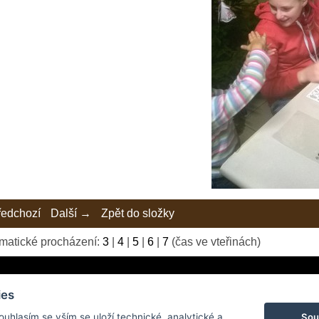
edchozí
Další →
Zpět do složky
matické procházení:
3
|
4
|
5
|
6
|
7
(čas ve vteřinách)
ies
Sou
Souhlasím se vším se uloží technické, analytické a