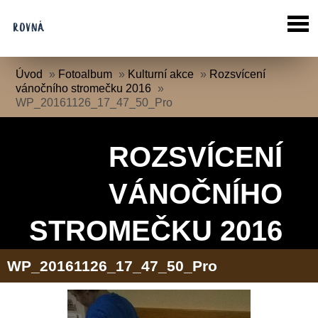
Úvod
»
Fotoalbum
»
Kulturní akce
»
Rozsvícení
vánočního stromečku 2016
»
WP_20161126_17_47_50_Pro
ROZSVÍCENÍ
VÁNOČNÍHO
STROMEČKU 2016
WP_20161126_17_47_50_Pro