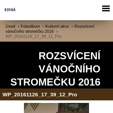
Úvod
»
Fotoalbum
»
Kulturní akce
»
Rozsvícení
vánočního stromečku 2016
»
WP_20161126_17_39_12_Pro
ROZSVÍCENÍ
VÁNOČNÍHO
STROMEČKU 2016
WP_20161126_17_39_12_Pro