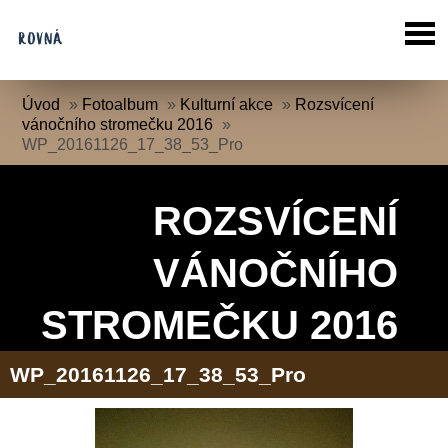
Úvod
»
Fotoalbum
»
Kulturní akce
»
Rozsvícení
vánočního stromečku 2016
»
WP_20161126_17_38_53_Pro
ROZSVÍCENÍ
VÁNOČNÍHO
STROMEČKU 2016
WP_20161126_17_38_53_Pro