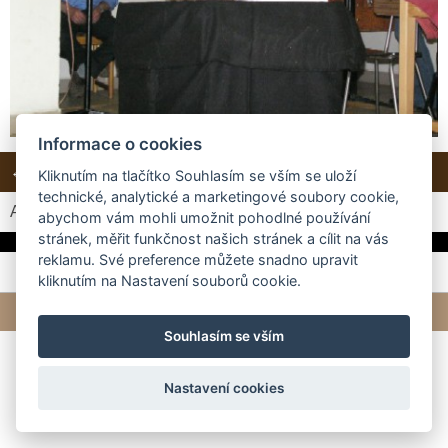
Informace o cookies
← Předchozí
Další →
Zpět do složky
Kliknutím na tlačítko Souhlasím se vším se uloží
technické, analytické a marketingové soubory cookie,
Automatické procházení:
3
|
4
|
5
|
6
|
7
(čas ve vteřinách)
abychom vám mohli umožnit pohodlné používání
stránek, měřit funkčnost našich stránek a cílit na vás
reklamu. Své preference můžete snadno upravit
kliknutím na Nastavení souborů cookie.
© 2026 eStránky.cz
|
Tvorba webových stránek
Souhlasím se vším
Nastavení cookies