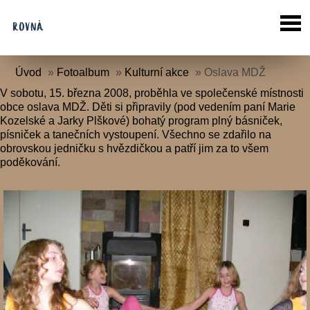
Úvod
»
Fotoalbum
»
Kulturní akce
»
Oslava MDŽ
V sobotu, 15. března 2008, proběhla ve společenské místnosti
obce oslava MDŽ. Děti si připravily (pod vedením paní Marie
Kozelské a Jarky Plškové) bohatý program plný básniček,
písniček a tanečních vystoupení. Všechno se zdařilo na
obrovskou jedničku s hvězdičkou a patří jim za to všem
poděkování.