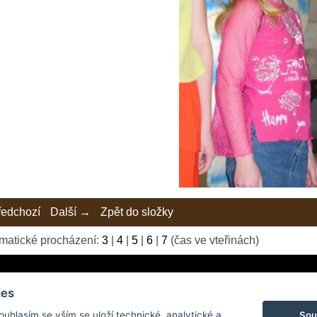
edchozí
Další →
Zpět do složky
matické procházení:
3
|
4
|
5
|
6
|
7
(čas ve vteřinách)
ies
Sou
Souhlasím se vším se uloží technické, analytické a