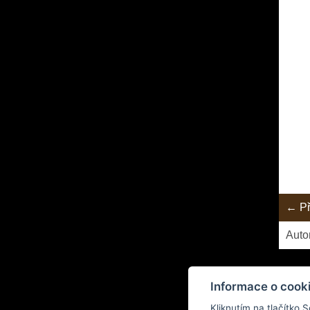
← Př
Auto
Informace o cook
Kliknutím na tlačítko 