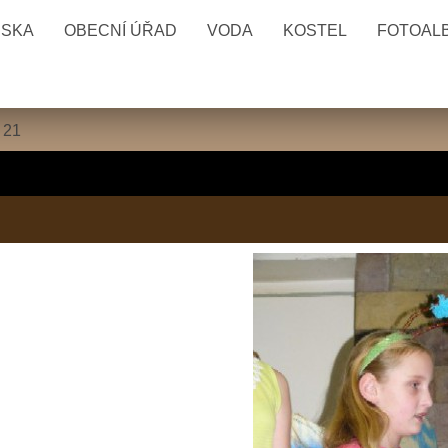
ESKA
OBECNÍ ÚŘAD
VODA
KOSTEL
FOTOAL
»
21