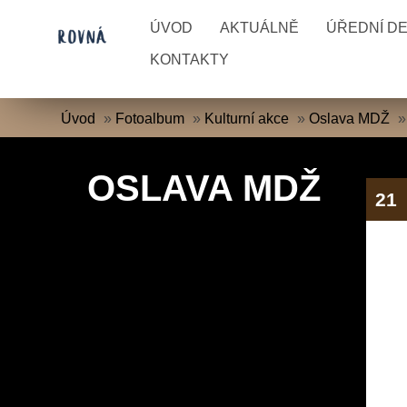
ÚVOD
AKTUÁLNĚ
ÚŘEDNÍ D
KONTAKTY
Úvod
»
Fotoalbum
»
Kulturní akce
»
Oslava MDŽ
OSLAVA MDŽ
21