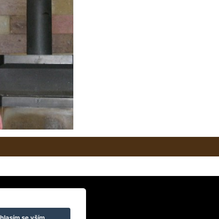
hlasím se vším