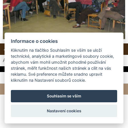
Informace o cookies
← Předchozí
Další →
Zpět do složky
Kliknutím na tlačítko Souhlasím se vším se uloží
technické, analytické a marketingové soubory cookie,
Automatické procházení:
3
|
4
|
5
|
6
|
7
(čas ve vteřinách)
abychom vám mohli umožnit pohodlné používání
stránek, měřit funkčnost našich stránek a cílit na vás
reklamu. Své preference můžete snadno upravit
kliknutím na Nastavení souborů cookie.
© 2026 eStránky.cz
|
Tvorba webových stránek
Souhlasím se vším
Nastavení cookies