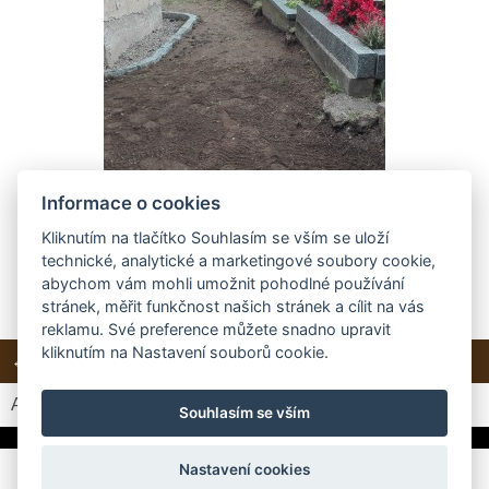
Informace o cookies
Kliknutím na tlačítko Souhlasím se vším se uloží
technické, analytické a marketingové soubory cookie,
abychom vám mohli umožnit pohodlné používání
stránek, měřit funkčnost našich stránek a cílit na vás
reklamu. Své preference můžete snadno upravit
kliknutím na Nastavení souborů cookie.
← Předchozí
Další →
Zpět do složky
Automatické procházení:
3
|
4
|
5
|
6
|
7
(čas ve vteřinách)
Souhlasím se vším
Nastavení cookies