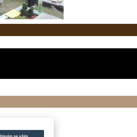
hlasím se vším