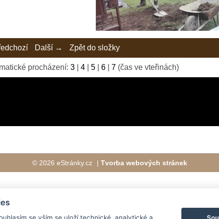
edchozí
Další →
Zpět do složky
matické procházení:
3
|
4
|
5
|
6
|
7
(čas ve vteřinách)
© 2026 eStránky.cz
|
Tvorba webových stránek
ies
Sou
Souhlasím se vším se uloží technické, analytické a