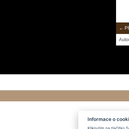
← Př
Auto
Informace o cook
Kliknutím na tlačítko 