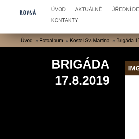
ÚVOD
AKTUÁLNĚ
ÚŘEDNÍ D
KONTAKTY
Úvod
»
Fotoalbum
»
Kostel Sv. Martina
»
Brigáda 1
BRIGÁDA
IM
17.8.2019