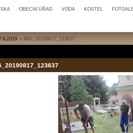
ESKA
OBECNÍ ÚŘAD
VODA
KOSTEL
FOTOAL
7.8.2019
»
IMG_20190817_123637
G_20190817_123637