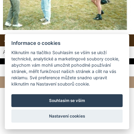
← Předchozí
Další →
Zpět do složky
Informace o cookies
Automatické procházení:
3
|
4
|
5
|
6
|
7
(čas ve vteřinách)
Kliknutím na tlačítko Souhlasím se vším se uloží
technické, analytické a marketingové soubory cookie,
abychom vám mohli umožnit pohodlné používání
stránek, měřit funkčnost našich stránek a cílit na vás
reklamu. Své preference můžete snadno upravit
© 2026 eStránky.cz
|
Tvorba webových stránek
kliknutím na Nastavení souborů cookie.
Souhlasím se vším
Nastavení cookies