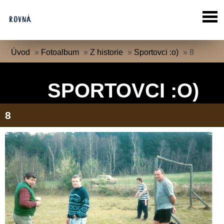
Úvod
»
Fotoalbum
»
Z historie
»
Sportovci :o)
»
8
SPORTOVCI :O)
8