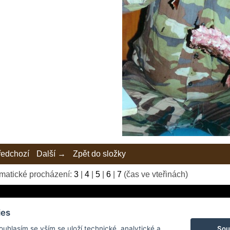
edchozí
Další →
Zpět do složky
matické procházení:
3
|
4
|
5
|
6
|
7
(čas ve vteřinách)
ies
Sou
Souhlasím se vším se uloží technické, analytické a