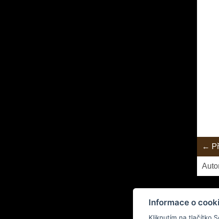
← Př
Auto
Informace o cook
Kliknutím na tlačítko 