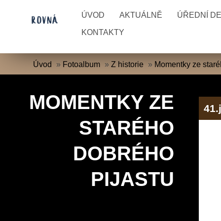
ÚVOD
AKTUÁLNĚ
ÚŘEDNÍ D
KONTAKTY
Úvod
»
Fotoalbum
»
Z historie
»
Momentky ze staré
MOMENTKY ZE
41.
STARÉHO
DOBRÉHO
PIJASTU