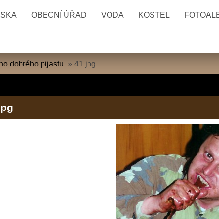
ESKA
OBECNÍ ÚŘAD
VODA
KOSTEL
FOTOAL
ho dobrého pijastu
»
41.jpg
jpg