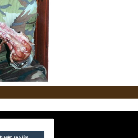
hlasím se vším