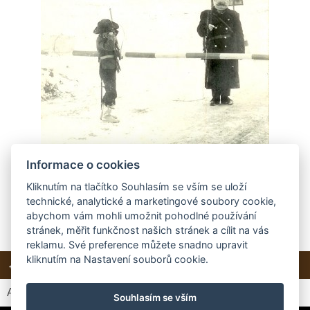
Informace o cookies
Kliknutím na tlačítko Souhlasím se vším se uloží
technické, analytické a marketingové soubory cookie,
abychom vám mohli umožnit pohodlné používání
stránek, měřit funkčnost našich stránek a cílit na vás
reklamu. Své preference můžete snadno upravit
kliknutím na Nastavení souborů cookie.
← Předchozí
Další →
Zpět do složky
Automatické procházení:
3
|
4
|
5
|
6
|
7
(čas ve vteřinách)
Souhlasím se vším