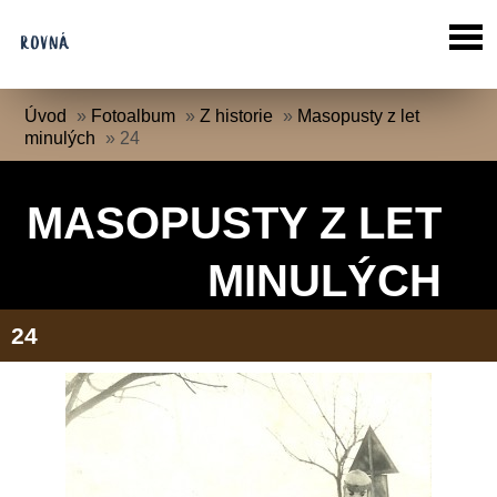
Úvod
»
Fotoalbum
»
Z historie
»
Masopusty z let
minulých
»
24
MASOPUSTY Z LET
MINULÝCH
24