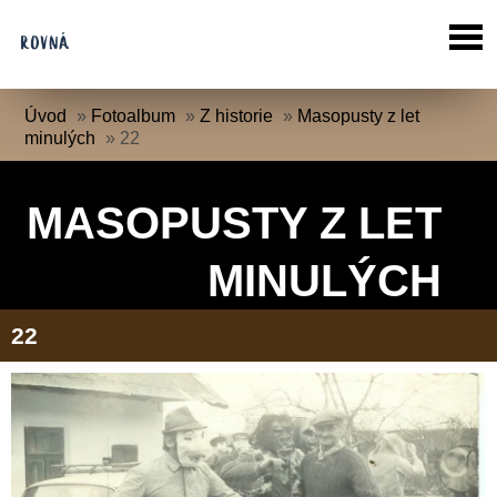
Úvod
»
Fotoalbum
»
Z historie
»
Masopusty z let
minulých
»
22
MASOPUSTY Z LET
MINULÝCH
22