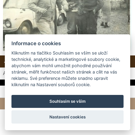
Informace o cookies
Kliknutím na tlačítko Souhlasím se vším se uloží
technické, analytické a marketingové soubory cookie,
← Předchozí
Další →
Zpět do složky
abychom vám mohli umožnit pohodlné používání
stránek, měřit funkčnost našich stránek a cílit na vás
Automatické procházení:
3
|
4
|
5
|
6
|
7
(čas ve vteřinách)
reklamu. Své preference můžete snadno upravit
kliknutím na Nastavení souborů cookie.
Souhlasím se vším
© 2026 eStránky.cz
|
Tvorba webových stránek
Nastavení cookies