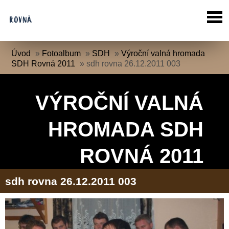
Úvod
»
Fotoalbum
»
SDH
»
Výroční valná hromada
SDH Rovná 2011
»
sdh rovna 26.12.2011 003
VÝROČNÍ VALNÁ
HROMADA SDH
ROVNÁ 2011
sdh rovna 26.12.2011 003