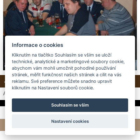
Informace o cookies
Kliknutím na tlačítko Souhlasím se vším se uloží
technické, analytické a marketingové soubory cookie,
abychom vám mohli umožnit pohodlné používání
stránek, měřit funkčnost našich stránek a cílit na vás
← Předchozí
Další →
Zpět do složky
reklamu. Své preference můžete snadno upravit
kliknutím na Nastavení souborů cookie.
Automatické procházení:
3
|
4
|
5
|
6
|
7
(čas ve vteřinách)
Souhlasím se vším
Nastavení cookies
© 2026 eStránky.cz
|
Tvorba webových stránek