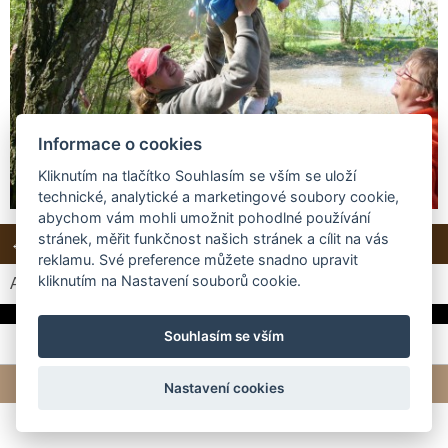
Informace o cookies
Kliknutím na tlačítko Souhlasím se vším se uloží
technické, analytické a marketingové soubory cookie,
abychom vám mohli umožnit pohodlné používání
stránek, měřit funkčnost našich stránek a cílit na vás
← Předchozí
Další →
Zpět do složky
reklamu. Své preference můžete snadno upravit
kliknutím na Nastavení souborů cookie.
Automatické procházení:
3
|
4
|
5
|
6
|
7
(čas ve vteřinách)
Souhlasím se vším
© 2026 eStránky.cz
|
Tvorba webových stránek
Nastavení cookies