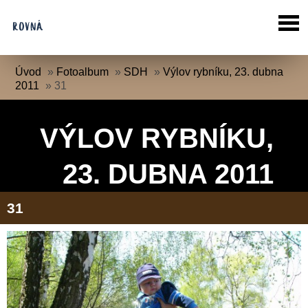
Úvod
»
Fotoalbum
»
SDH
»
Výlov rybníku, 23. dubna
2011
»
31
VÝLOV RYBNÍKU,
23. DUBNA 2011
31