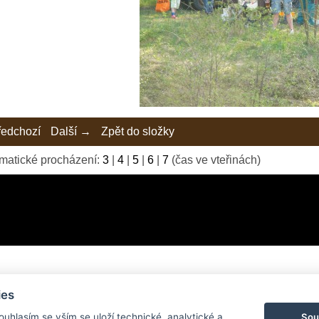
edchozí
Další →
Zpět do složky
matické procházení:
3
|
4
|
5
|
6
|
7
(čas ve vteřinách)
ies
© 2026 eStránky.cz
|
Tvorba webových stránek
Sou
Souhlasím se vším se uloží technické, analytické a