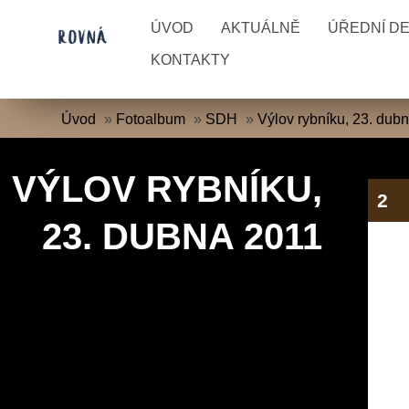
ÚVOD
AKTUÁLNĚ
ÚŘEDNÍ D
KONTAKTY
Úvod
»
Fotoalbum
»
SDH
»
Výlov rybníku, 23. dub
VÝLOV RYBNÍKU,
2
23. DUBNA 2011