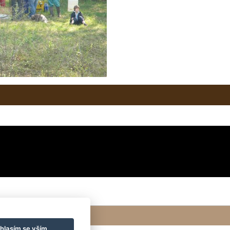
hlasím se vším