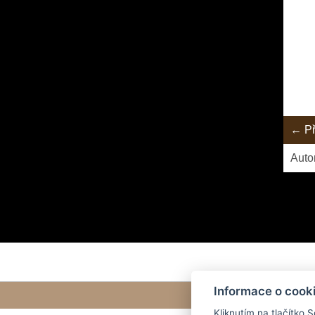
← Př
Auto
Informace o cook
Kliknutím na tlačítko 