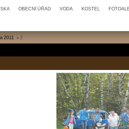
ESKA
OBECNÍ ÚŘAD
VODA
KOSTEL
FOTOAL
na 2011
»
2