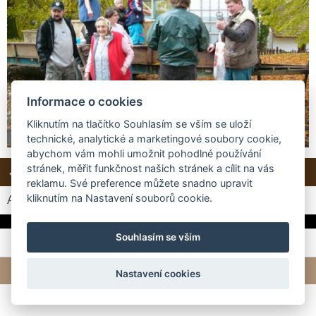
Informace o cookies
Kliknutím na tlačítko Souhlasím se vším se uloží
technické, analytické a marketingové soubory cookie,
abychom vám mohli umožnit pohodlné používání
stránek, měřit funkčnost našich stránek a cílit na vás
← Předchozí
Další →
Zpět do složky
reklamu. Své preference můžete snadno upravit
kliknutím na Nastavení souborů cookie.
Automatické procházení:
3
|
4
|
5
|
6
|
7
(čas ve vteřinách)
Souhlasím se vším
© 2026 eStránky.cz
|
Tvorba webových stránek
Nastavení cookies