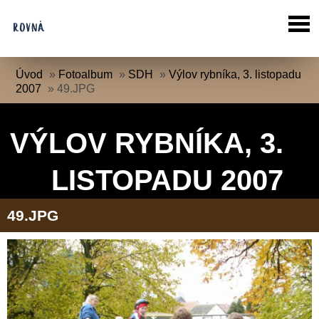
Úvod
»
Fotoalbum
»
SDH
»
Výlov rybníka, 3. listopadu
2007
»
49.JPG
VÝLOV RYBNÍKA, 3.
LISTOPADU 2007
49.JPG