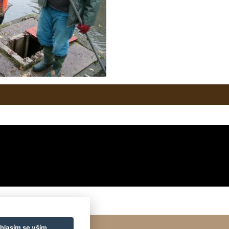
hlasím se vším