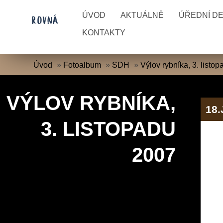
ÚVOD
AKTUÁLNĚ
ÚŘEDNÍ D
KONTAKTY
Úvod
»
Fotoalbum
»
SDH
»
Výlov rybníka, 3. listo
VÝLOV RYBNÍKA,
18
3. LISTOPADU
2007