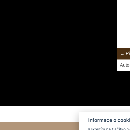
← Př
Auto
Kapesn
Informace o cook
Kliknutím na tlačítko 