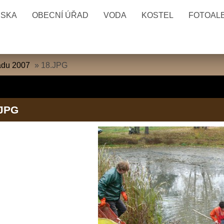
ESKA
OBECNÍ ÚŘAD
VODA
KOSTEL
FOTOAL
padu 2007
»
18.JPG
.JPG