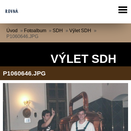
Úvod
»
Fotoalbum
»
SDH
»
Výlet SDH
»
P1060646.JPG
VÝLET SDH
P1060646.JPG