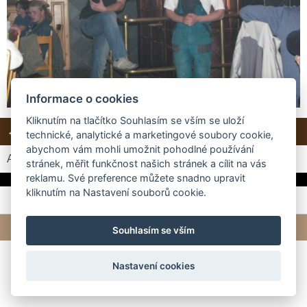
Informace o cookies
Kliknutím na tlačítko Souhlasím se vším se uloží
← Předchozí
Zpět do složky
technické, analytické a marketingové soubory cookie,
abychom vám mohli umožnit pohodlné používání
Automatické procházení:
3
|
4
|
5
|
6
|
7
(čas ve vteřinách)
stránek, měřit funkčnost našich stránek a cílit na vás
reklamu. Své preference můžete snadno upravit
kliknutím na Nastavení souborů cookie.
© 2026 eStránky.cz
|
Tvorba webových stránek
Souhlasím se vším
Nastavení cookies