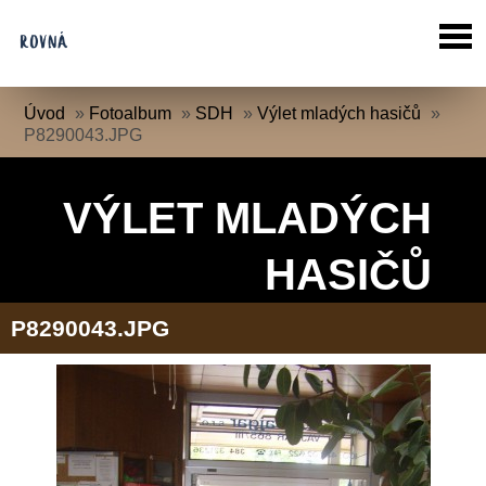
Úvod
»
Fotoalbum
»
SDH
»
Výlet mladých hasičů
»
P8290043.JPG
VÝLET MLADÝCH
HASIČŮ
P8290043.JPG