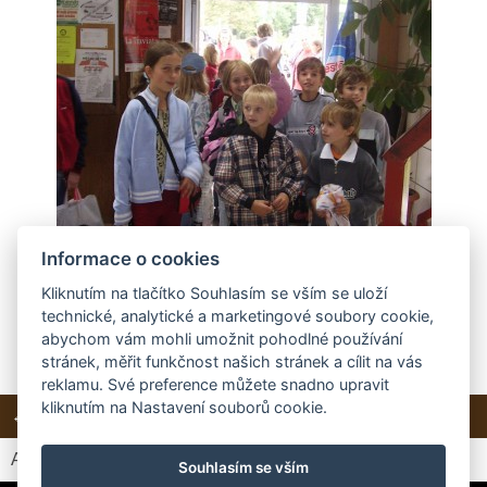
Informace o cookies
Kliknutím na tlačítko Souhlasím se vším se uloží
technické, analytické a marketingové soubory cookie,
abychom vám mohli umožnit pohodlné používání
stránek, měřit funkčnost našich stránek a cílit na vás
reklamu. Své preference můžete snadno upravit
kliknutím na Nastavení souborů cookie.
← Předchozí
Další →
Zpět do složky
Automatické procházení:
3
|
4
|
5
|
6
|
7
(čas ve vteřinách)
Souhlasím se vším