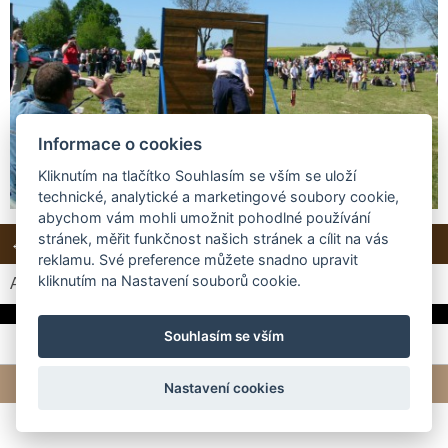
Informace o cookies
Kliknutím na tlačítko Souhlasím se vším se uloží
technické, analytické a marketingové soubory cookie,
abychom vám mohli umožnit pohodlné používání
stránek, měřit funkčnost našich stránek a cílit na vás
← Předchozí
Další →
Zpět do složky
reklamu. Své preference můžete snadno upravit
kliknutím na Nastavení souborů cookie.
Automatické procházení:
3
|
4
|
5
|
6
|
7
(čas ve vteřinách)
Souhlasím se vším
© 2026 eStránky.cz
|
Tvorba webových stránek
Nastavení cookies