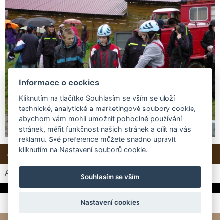
Informace o cookies
Kliknutím na tlačítko Souhlasím se vším se uloží
technické, analytické a marketingové soubory cookie,
abychom vám mohli umožnit pohodlné používání
stránek, měřit funkčnost našich stránek a cílit na vás
reklamu. Své preference můžete snadno upravit
kliknutím na Nastavení souborů cookie.
← Předchozí
Další →
Zpět do složky
Automatické procházení:
3
|
4
|
5
|
6
|
7
(čas ve vteřinách)
Souhlasím se vším
Nastavení cookies