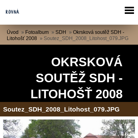
Úvod
»
Fotoalbum
»
SDH
»
Okrsková soutěž SDH -
Litohošť 2008
»
Soutez_SDH_2008_Litohost_079.JPG
OKRSKOVÁ
SOUTĚŽ SDH -
LITOHOŠŤ 2008
Soutez_SDH_2008_Litohost_079.JPG