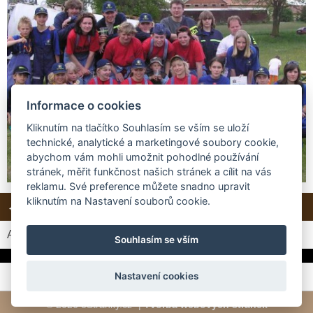
Informace o cookies
Kliknutím na tlačítko Souhlasím se vším se uloží
technické, analytické a marketingové soubory cookie,
abychom vám mohli umožnit pohodlné používání
stránek, měřit funkčnost našich stránek a cílit na vás
reklamu. Své preference můžete snadno upravit
kliknutím na Nastavení souborů cookie.
← Předchozí
Další →
Zpět do složky
Automatické procházení:
3
|
4
|
5
|
6
|
7
(čas ve vteřinách)
Souhlasím se vším
Nastavení cookies
© 2026 eStránky.cz
|
Tvorba webových stránek