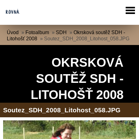
Úvod
»
Fotoalbum
»
SDH
»
Okrsková soutěž SDH -
Litohošť 2008
»
Soutez_SDH_2008_Litohost_058.JPG
OKRSKOVÁ
SOUTĚŽ SDH -
LITOHOŠŤ 2008
Soutez_SDH_2008_Litohost_058.JPG