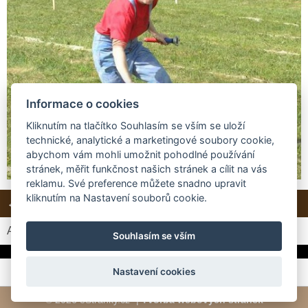
Informace o cookies
Kliknutím na tlačítko Souhlasím se vším se uloží
technické, analytické a marketingové soubory cookie,
abychom vám mohli umožnit pohodlné používání
stránek, měřit funkčnost našich stránek a cílit na vás
reklamu. Své preference můžete snadno upravit
kliknutím na Nastavení souborů cookie.
← Předchozí
Další →
Zpět do složky
Automatické procházení:
3
|
4
|
5
|
6
|
7
(čas ve vteřinách)
Souhlasím se vším
Nastavení cookies
© 2026 eStránky.cz
|
Tvorba webových stránek