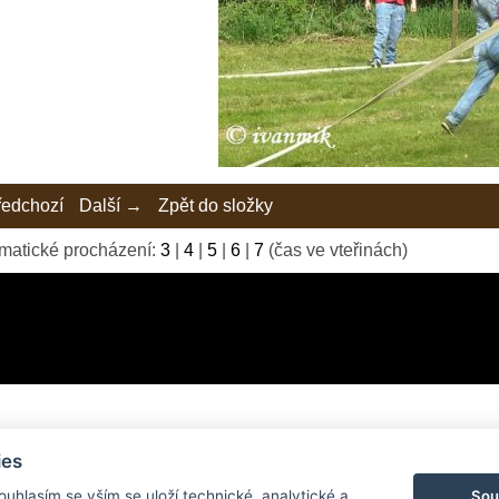
edchozí
Další →
Zpět do složky
matické procházení:
3
|
4
|
5
|
6
|
7
(čas ve vteřinách)
ies
© 2026 eStránky.cz
|
Tvorba webových stránek
Sou
Souhlasím se vším se uloží technické, analytické a