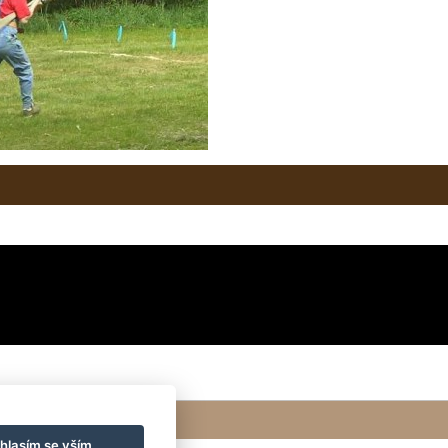
hlasím se vším