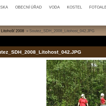
ESKA
OBECNÍ ÚŘAD
VODA
KOSTEL
FOTOAL
 Litohošť 2008
»
Soutez_SDH_2008_Litohost_042.JPG
utez_SDH_2008_Litohost_042.JPG