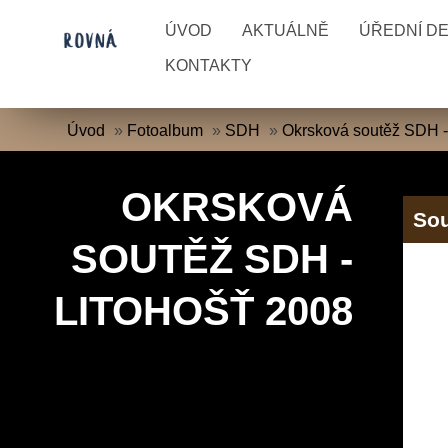
ÚVOD
AKTUÁLNĚ
ÚŘEDNÍ D
KONTAKTY
Úvod
»
Fotoalbum
»
SDH
»
Okrsková soutěž SDH -
OKRSKOVÁ
So
SOUTĚŽ SDH -
LITOHOŠŤ 2008