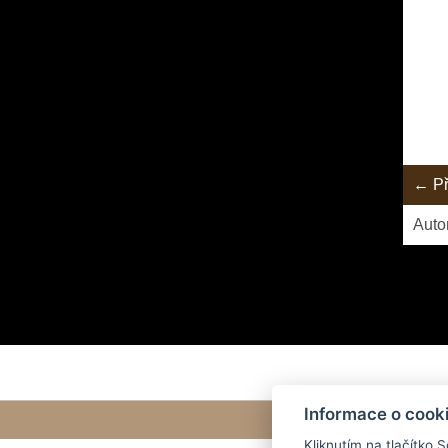
← Př
Auto
Informace o cook
Kliknutím na tlačítko 