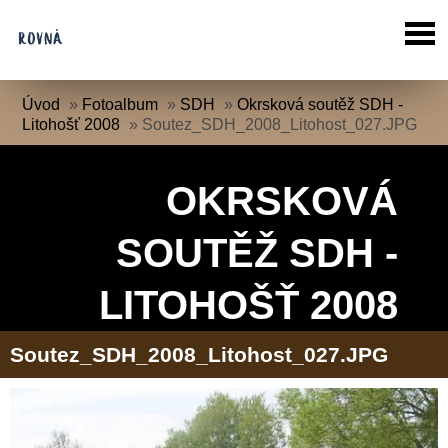
Úvod
»
Fotoalbum
»
SDH
»
Okrsková soutěž SDH -
Litohošť 2008
»
Soutez_SDH_2008_Litohost_027.JPG
OKRSKOVÁ
SOUTĚŽ SDH -
LITOHOŠŤ 2008
Soutez_SDH_2008_Litohost_027.JPG