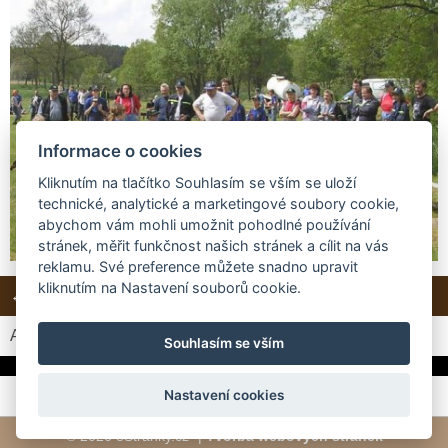
Informace o cookies
Kliknutím na tlačítko Souhlasím se vším se uloží
technické, analytické a marketingové soubory cookie,
abychom vám mohli umožnit pohodlné používání
stránek, měřit funkčnost našich stránek a cílit na vás
reklamu. Své preference můžete snadno upravit
kliknutím na Nastavení souborů cookie.
← Předchozí
Další →
Zpět do složky
Automatické procházení:
3
|
4
|
5
|
6
|
7
(čas ve vteřinách)
Souhlasím se vším
Nastavení cookies
© 2026 eStránky.cz
|
Tvorba webových stránek