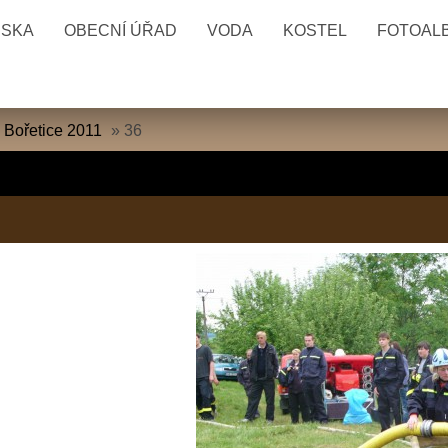
ESKA
OBECNÍ ÚŘAD
VODA
KOSTEL
FOTOAL
 Bořetice 2011
»
36