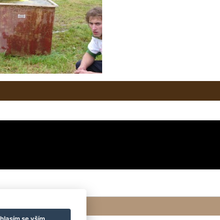
hlasím se vším