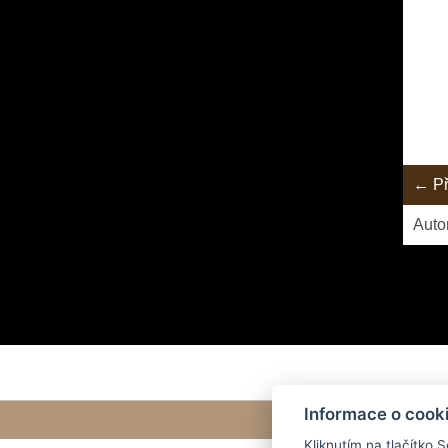
← Př
Auto
Informace o cook
Kliknutím na tlačítko 