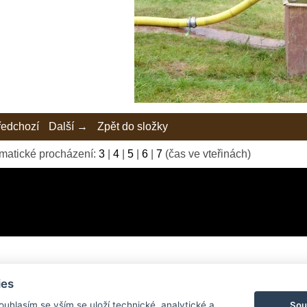
edchozí
Další →
Zpět do složky
matické procházení:
3
|
4
|
5
|
6
|
7
(čas ve vteřinách)
ies
© 2026 eStránky.cz
|
Tvorba webových stránek
Sou
Souhlasím se vším se uloží technické, analytické a