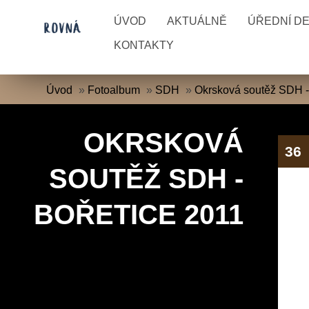
ÚVOD
AKTUÁLNĚ
ÚŘEDNÍ D
KONTAKTY
Úvod
»
Fotoalbum
»
SDH
»
Okrsková soutěž SDH -
OKRSKOVÁ
36
SOUTĚŽ SDH -
BOŘETICE 2011