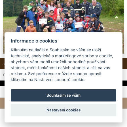
Informace o cookies
Kliknutím na tlačítko Souhlasím se vším se uloží
technické, analytické a marketingové soubory cookie,
abychom vám mohli umožnit pohodlné používání
← Předchozí
Zpět do složky
stránek, měřit funkčnost našich stránek a cílit na vás
reklamu. Své preference můžete snadno upravit
Automatické procházení:
3
|
4
|
5
|
6
|
7
(čas ve vteřinách)
kliknutím na Nastavení souborů cookie.
Souhlasím se vším
© 2026 eStránky.cz
|
Tvorba webových stránek
Nastavení cookies