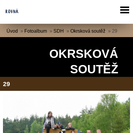
Úvod
»
Fotoalbum
»
SDH
»
Okrsková soutěž
»
29
OKRSKOVÁ
SOUTĚŽ
29