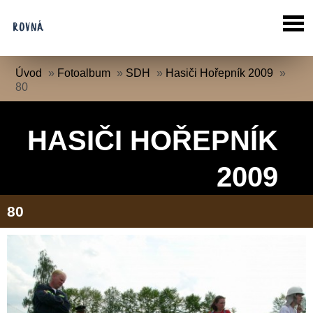
Úvod
»
Fotoalbum
»
SDH
»
Hasiči Hořepník 2009
»
80
HASIČI HOŘEPNÍK
2009
80