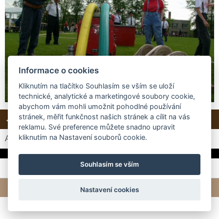
Informace o cookies
Kliknutím na tlačítko Souhlasím se vším se uloží
technické, analytické a marketingové soubory cookie,
abychom vám mohli umožnit pohodlné používání
stránek, měřit funkčnost našich stránek a cílit na vás
← Předchozí
Další →
Zpět do složky
reklamu. Své preference můžete snadno upravit
kliknutím na Nastavení souborů cookie.
Automatické procházení:
3
|
4
|
5
|
6
|
7
(čas ve vteřinách)
Souhlasím se vším
© 2026 eStránky.cz
|
Tvorba webových stránek
Nastavení cookies