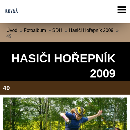
Úvod
»
Fotoalbum
»
SDH
»
Hasiči Hořepník 2009
»
49
HASIČI HOŘEPNÍK
2009
49