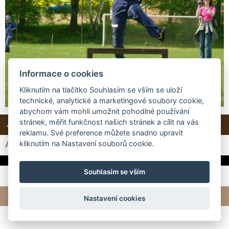
Informace o cookies
Kliknutím na tlačítko Souhlasím se vším se uloží
technické, analytické a marketingové soubory cookie,
abychom vám mohli umožnit pohodlné používání
stránek, měřit funkčnost našich stránek a cílit na vás
← Předchozí
Další →
Zpět do složky
reklamu. Své preference můžete snadno upravit
kliknutím na Nastavení souborů cookie.
Automatické procházení:
3
|
4
|
5
|
6
|
7
(čas ve vteřinách)
Souhlasím se vším
© 2026 eStránky.cz
|
Tvorba webových stránek
Nastavení cookies