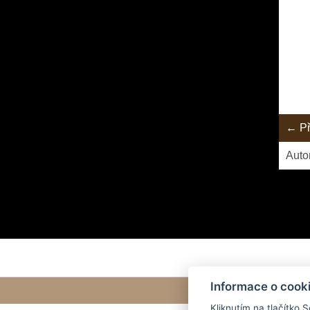
← Př
Auto
Informace o cook
Kliknutím na tlačítko 