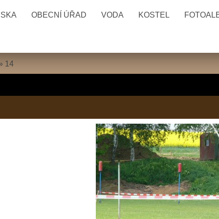
ESKA
OBECNÍ ÚŘAD
VODA
KOSTEL
FOTOAL
»
14