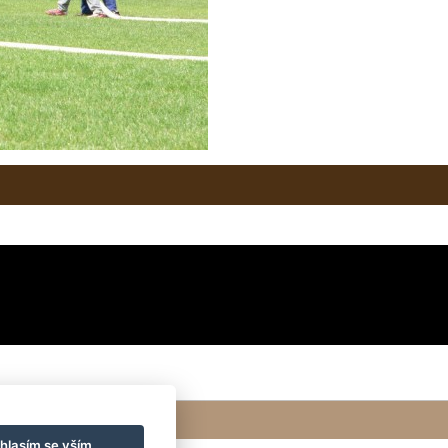
hlasím se vším