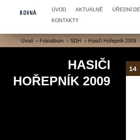
ÚVOD
AKTUÁLNĚ
ÚŘEDNÍ D
KONTAKTY
Úvod
»
Fotoalbum
»
SDH
»
Hasiči Hořepník 2009
HASIČI
14
HOŘEPNÍK 2009