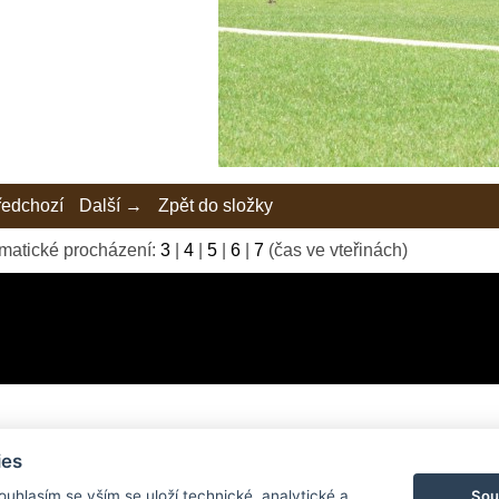
edchozí
Další →
Zpět do složky
matické procházení:
3
|
4
|
5
|
6
|
7
(čas ve vteřinách)
ies
© 2026 eStránky.cz
|
Tvorba webových stránek
Sou
Souhlasím se vším se uloží technické, analytické a