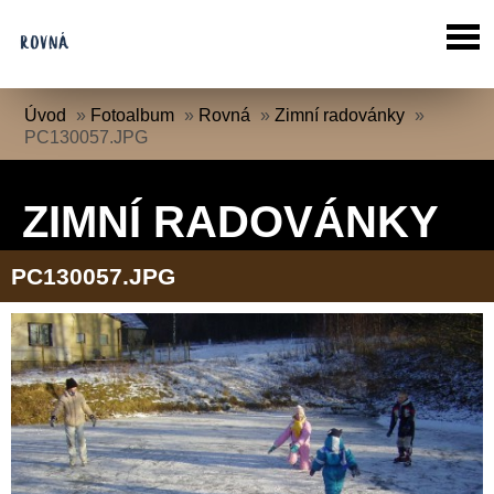
Úvod
»
Fotoalbum
»
Rovná
»
Zimní radovánky
»
PC130057.JPG
ZIMNÍ RADOVÁNKY
PC130057.JPG