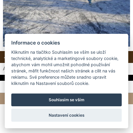
Informace o cookies
Kliknutím na tlačítko Souhlasím se vším se uloží
← Předchozí
Další →
Zpět do složky
technické, analytické a marketingové soubory cookie,
abychom vám mohli umožnit pohodlné používání
Automatické procházení:
3
|
4
|
5
|
6
|
7
(čas ve vteřinách)
stránek, měřit funkčnost našich stránek a cílit na vás
reklamu. Své preference můžete snadno upravit
kliknutím na Nastavení souborů cookie.
© 2026 eStránky.cz
|
Tvorba webových stránek
Souhlasím se vším
Nastavení cookies