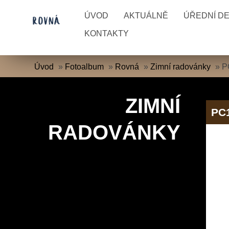
ÚVOD
AKTUÁLNĚ
ÚŘEDNÍ D
KONTAKTY
Úvod
»
Fotoalbum
»
Rovná
»
Zimní radovánky
»
P
ZIMNÍ
PC
RADOVÁNKY