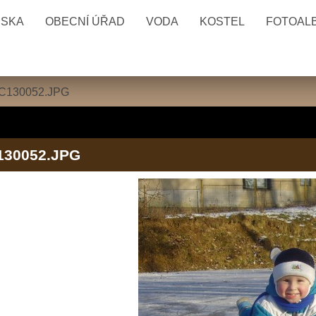
ESKA
OBECNÍ ÚŘAD
VODA
KOSTEL
FOTOAL
C130052.JPG
130052.JPG