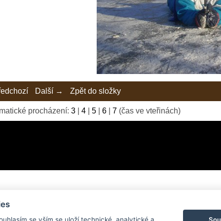
edchozí
Další →
Zpět do složky
matické procházení:
3
|
4
|
5
|
6
|
7
(čas ve vteřinách)
ies
© 2026 eStránky.cz
|
Tvorba webových stránek
Sou
Souhlasím se vším se uloží technické, analytické a