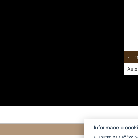
← Př
Auto
Informace o cook
Kliknutím na tlačítko 