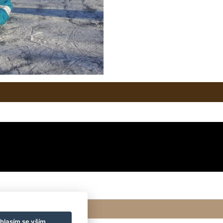
hlasím se vším